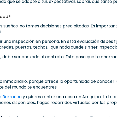
da que se adapte a tus expectativas sabrás qué tanto pu
edad?
s sueños, no tomes decisiones precipitadas. Es important
d.
ar una inspección en persona. En esta evaluación debes fij
 paredes, puertas, techos, ¡que nada quede sin ser inspecc
ón, debe ser anexada al contrato. Este paso que te ahorra
do inmobiliario, porque ofrece la oportunidad de conocer
rte del mundo te encuentres.
de Barranco
y quieres rentar una casa en Arequipa. La tecno
iones disponibles, hagas recorridos virtuales por las pro