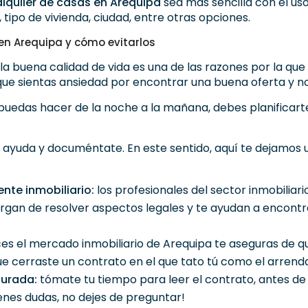
alquiler de casas en Arequipa
sea más sencilla con el us
 tipo de vivienda, ciudad, entre otras opciones.
en Arequipa y cómo evitarlos
, la buena calidad de vida es una de las razones por la q
que sientas ansiedad por encontrar una buena oferta y no
e puedas hacer de la noche a la mañana, debes planificart
ca ayuda y documéntate. En este sentido, aquí te dejamos 
ente inmobiliario:
los profesionales del sector inmobiliar
gan de resolver aspectos legales y te ayudan a encontra
es el mercado inmobiliario de Arequipa te aseguras de q
ue cerraste un contrato en el que tato tú como el arrend
surada:
tómate tu tiempo para leer el contrato, antes de
tienes dudas, no dejes de preguntar!