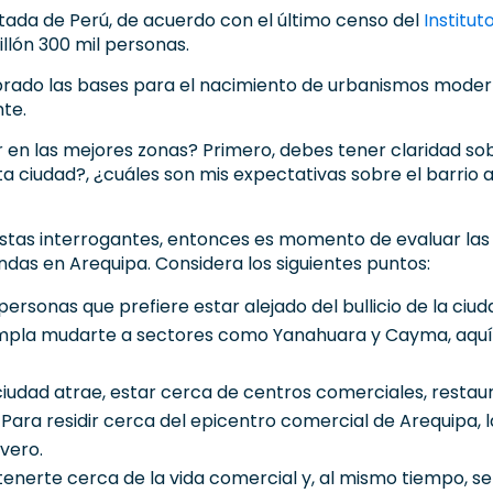
ada de Perú, de acuerdo con el último censo del
Institut
illón 300 mil personas.
rado las bases para el nacimiento de urbanismos moder
nte.
r en las mejores zonas? Primero, debes tener claridad sob
a ciudad?, ¿cuáles son mis expectativas sobre el barrio 
estas interrogantes, entonces es momento de evaluar las
endas en Arequipa. Considera los siguientes puntos:
 personas que prefiere estar alejado del bullicio de la ci
templa mudarte a sectores como Yanahuara y Cayma, aquí
iudad atrae, estar cerca de centros comerciales, restaur
a. Para residir cerca del epicentro comercial de Arequipa, 
vero.
nerte cerca de la vida comercial y, al mismo tiempo, sent