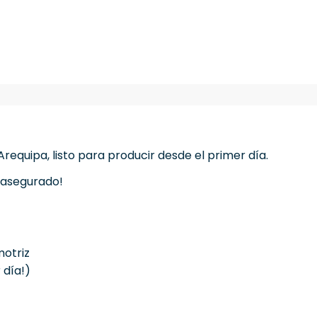
Arequipa, listo para producir desde el primer día.
o asegurado!
otriz
 día!)