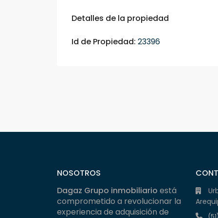
Detalles de la propiedad
Id de Propiedad:
23396
NOSOTROS
CON
Dagaz Grupo inmobiliario
está
Ur
comprometido a revolucionar la
Arequi
experiencia de adquisición de
(51