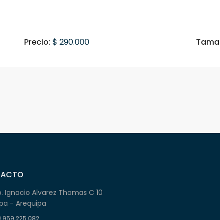
Precio:
$ 290.000
Tamañ
TACTO
b. Ignacio Alvarez Thomas C 10
pa - Arequipa
) 959 225 082