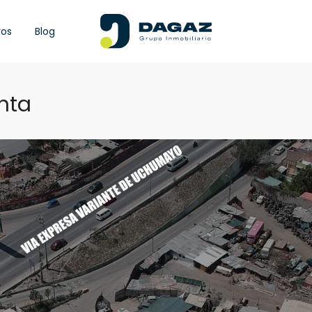
ros
Blog
nta