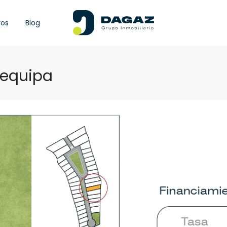
ros
Blog
requipa