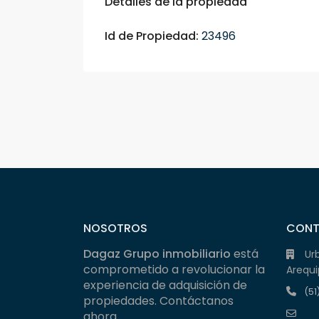
Detalles de la propiedad
Id de Propiedad:
23496
NOSOTROS
CON
Dagaz Grupo inmobiliario
está
Ur
comprometido a revolucionar la
Arequi
experiencia de adquisición de
(51
propiedades. Contáctanos
ahora