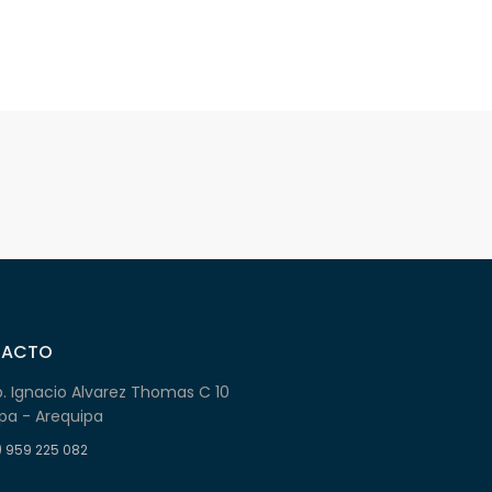
TACTO
b. Ignacio Alvarez Thomas C 10
pa - Arequipa
) 959 225 082