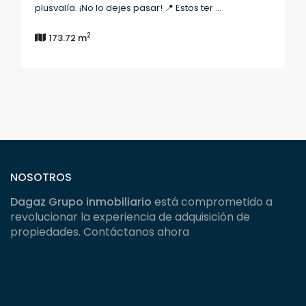
plusvalía. ¡No lo dejes pasar! 📍 Estos ter
...
2
173.72 m
NOSOTROS
Dagaz Grupo inmobiliario
está comprometido a
revolucionar la experiencia de adquisición de
propiedades. Contáctanos ahora