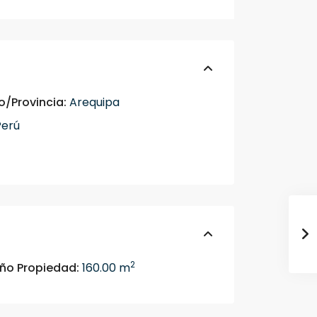
o/Provincia:
Arequipa
erú
2
o Propiedad:
160.00 m