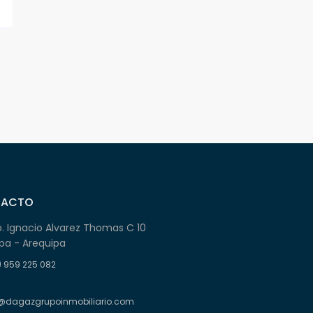
TACTO
b. Ignacio Alvarez Thomas C 10
pa - Arequipa
) 959 225 082
@dagazgrupoinmobiliario.com