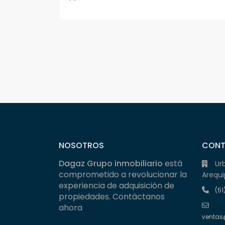
NOSOTROS
CON
Dagaz Grupo inmobiliario
está
Ur
comprometido a revolucionar la
Arequi
experiencia de adquisición de
(51
propiedades. Contáctanos
ahora
ventas