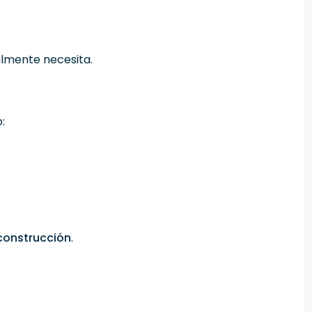
almente necesita.
:
construcción
.