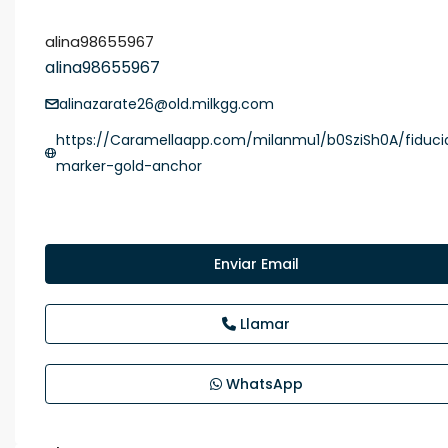
alina98655967
alina98655967
alinazarate26@old.milkgg.com
https://Caramellaapp.com/milanmu1/b0SziSh0A/fiduci
marker-gold-anchor
Enviar Email
Llamar
WhatsApp