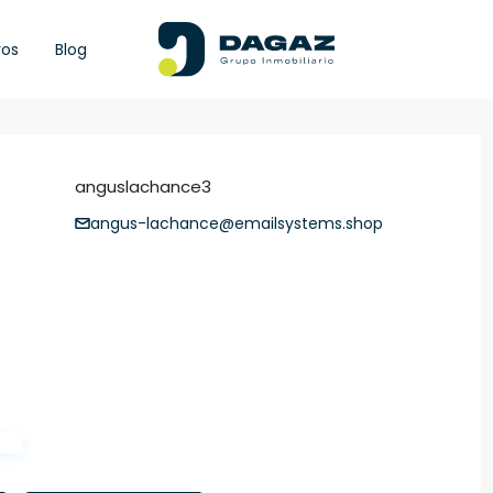
ros
Blog
anguslachance3
angus-lachance@emailsystems.shop