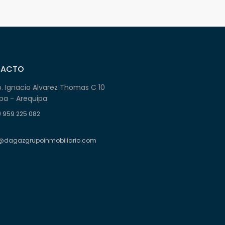
TACTO
b. Ignacio Alvarez Thomas C 10
pa - Arequipa
) 959 225 082
@dagazgrupoinmobiliario.com