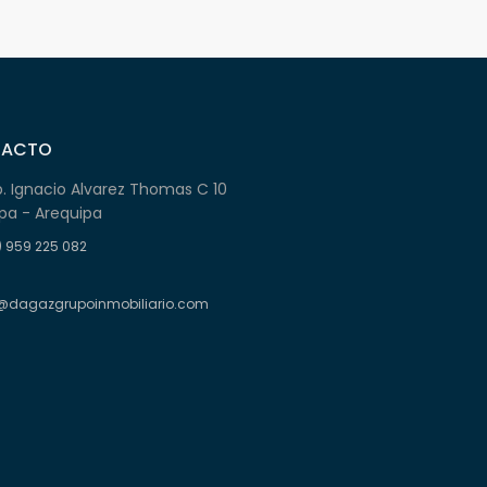
TACTO
b. Ignacio Alvarez Thomas C 10
pa - Arequipa
) 959 225 082
@dagazgrupoinmobiliario.com