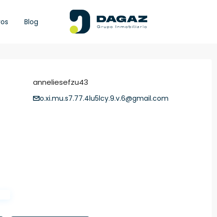
ros
Blog
anneliesefzu43
o.xi.mu.s7.77.4lu5lcy.9.v.6@gmail.com