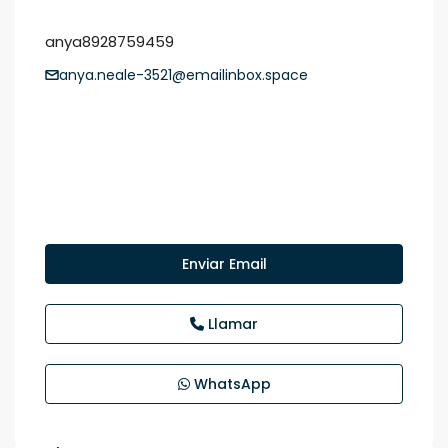
anya8928759459
anya.neale-3521@emailinbox.space
Enviar Email
Llamar
WhatsApp