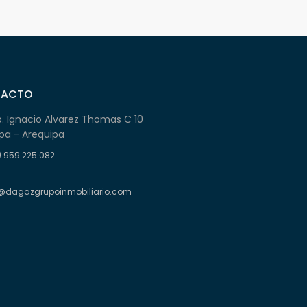
TACTO
b. Ignacio Alvarez Thomas C 10
pa - Arequipa
) 959 225 082
@dagazgrupoinmobiliario.com