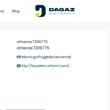
ros
Blog
athenas7209775
athenas7209775
felixmcguffog@discard.email
http://boyarka-inform.com/