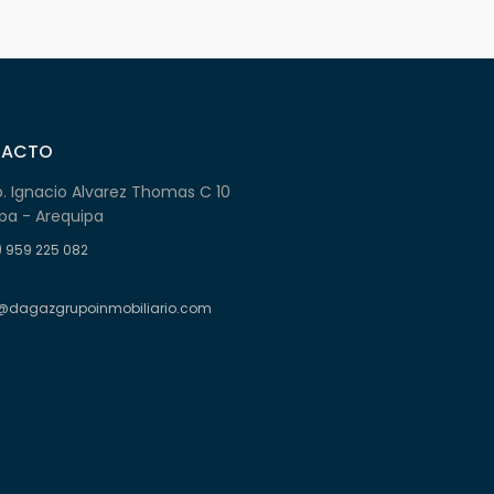
TACTO
b. Ignacio Alvarez Thomas C 10
pa - Arequipa
) 959 225 082
@dagazgrupoinmobiliario.com