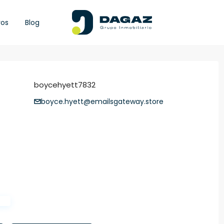
ros
Blog
boycehyett7832
boyce.hyett@emailsgateway.store