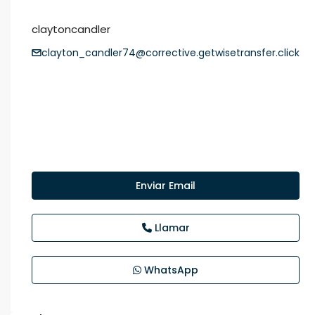
claytoncandler
clayton_candler74@corrective.getwisetransfer.click
Enviar Email
Llamar
WhatsApp