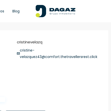
ros
Blog
cristinevelazq
cristine-
velazquez43@comfort.thetravellersrest.click