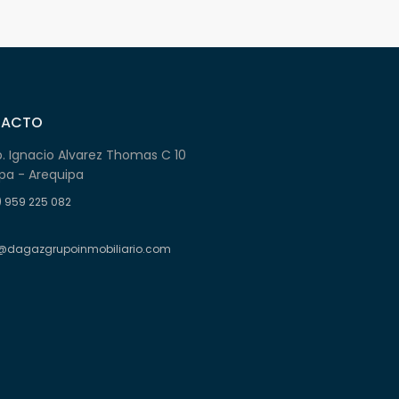
TACTO
b. Ignacio Alvarez Thomas C 10
pa - Arequipa
) 959 225 082
@dagazgrupoinmobiliario.com