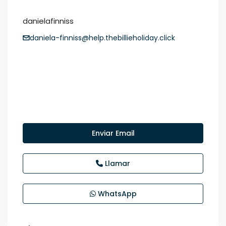
danielafinniss
daniela-finniss@help.thebillieholiday.click
Enviar Email
Llamar
WhatsApp