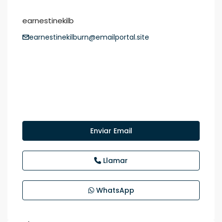
earnestinekilb
earnestinekilburn@emailportal.site
Enviar Email
Llamar
WhatsApp