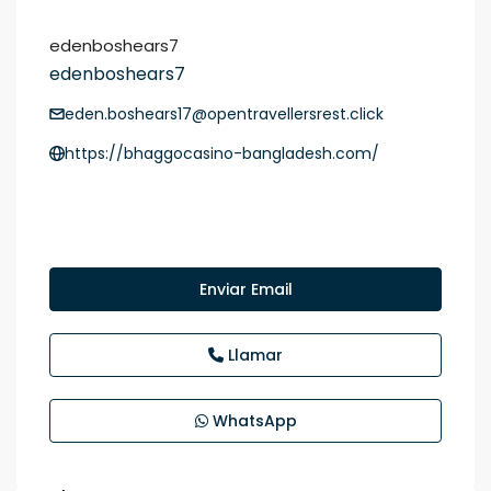
edenboshears7
edenboshears7
eden.boshears17@opentravellersrest.click
https://bhaggocasino-bangladesh.com/
Enviar Email
Llamar
WhatsApp