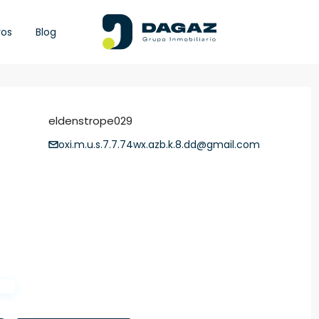
ros
Blog
eldenstrope029
oxi.m.u.s.7.7.74wx.azb.k.8.dd@gmail.com