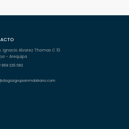
TACTO
b. Ignacio Alvarez Thomas C 10
pa - Arequipa
) 959 225 082
@dagazgrupoinmobiliario.com