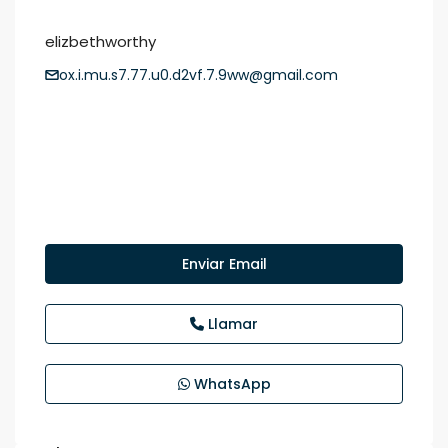
elizbethworthy
ox.i.mu.s7.77.u0.d2vf.7.9ww@gmail.com
Enviar Email
Llamar
WhatsApp