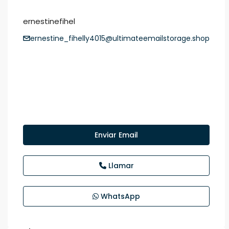
ernestinefihel
ernestine_fihelly4015@ultimateemailstorage.shop
Enviar Email
Llamar
WhatsApp