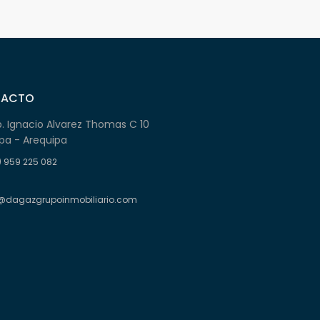
TACTO
b. Ignacio Alvarez Thomas C 10
pa - Arequipa
) 959 225 082
@dagazgrupoinmobiliario.com