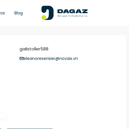
ros
Blog
gailstoller588
eleanoreserisier@novaix.vn