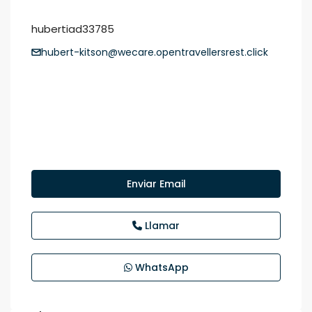
hubertiad33785
hubert-kitson@wecare.opentravellersrest.click
Enviar Email
Llamar
WhatsApp