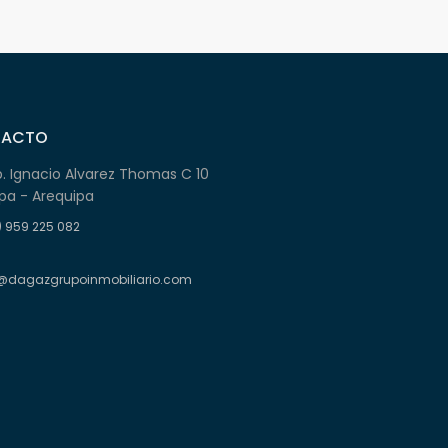
TACTO
b. Ignacio Alvarez Thomas C 10
pa - Arequipa
) 959 225 082
@dagazgrupoinmobiliario.com