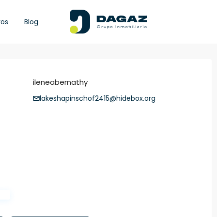
ros
Blog
ileneabernathy
lakeshapinschof2415@hidebox.org