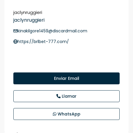
jaclynruggieri
jaclynruggieri
kinakilgore1459@discardmail.com
https://brlbet-777.com/
Enviar Email
Llamar
WhatsApp