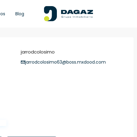
ros
Blog
jarrodcolosimo
jarrodcolosimo63@boss.mxdood.com