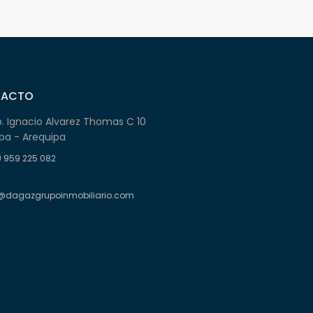
TACTO
b. Ignacio Alvarez Thomas C 10
pa - Arequipa
) 959 225 082
@dagazgrupoinmobiliario.com