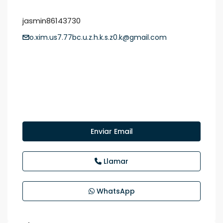
jasmin86143730
o.xim.us7.77bc.u.z.h.k.s.z0.k@gmail.com
Enviar Email
Llamar
WhatsApp