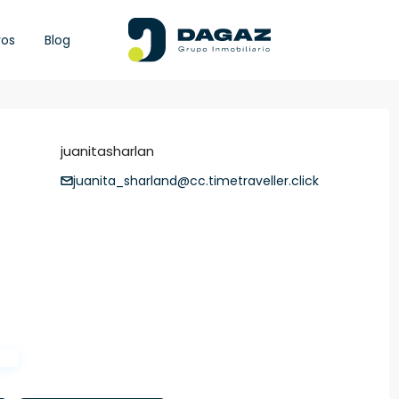
ros
Blog
juanitasharlan
juanita_sharland@cc.timetraveller.click