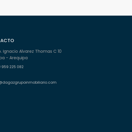
TACTO
b. Ignacio Alvarez Thomas C 10
pa - Arequipa
) 959 225 082
@dagazgrupoinmobiliario.com