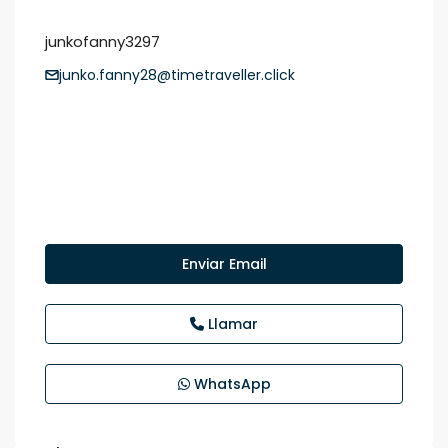
junkofanny3297
junko.fanny28@timetraveller.click
Enviar Email
Llamar
WhatsApp