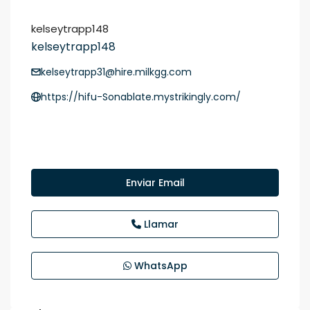
kelseytrapp148
kelseytrapp148
kelseytrapp31@hire.milkgg.com
https://hifu-Sonablate.mystrikingly.com/
Enviar Email
Llamar
WhatsApp