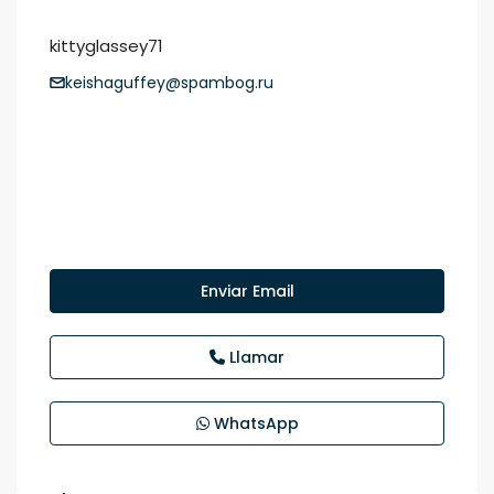
kittyglassey71
keishaguffey@spambog.ru
Enviar Email
Llamar
WhatsApp