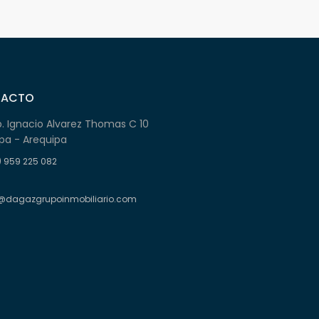
TACTO
b. Ignacio Alvarez Thomas C 10
pa - Arequipa
) 959 225 082
@dagazgrupoinmobiliario.com