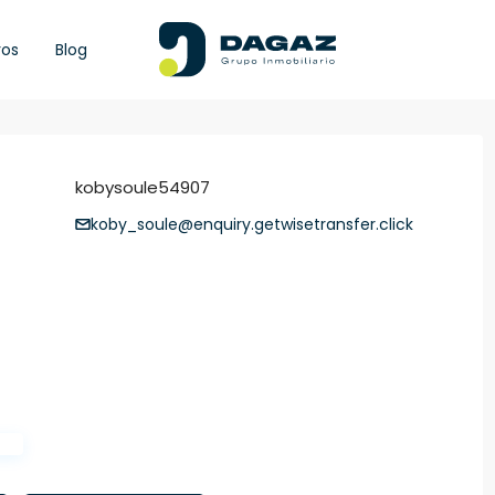
ros
Blog
kobysoule54907
koby_soule@enquiry.getwisetransfer.click