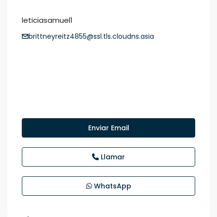
leticiasamuel1
brittneyreitz4855@ssl.tls.cloudns.asia
Enviar Email
Llamar
WhatsApp