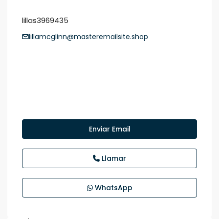
lillas3969435
lillamcglinn@masteremailsite.shop
Enviar Email
Llamar
WhatsApp