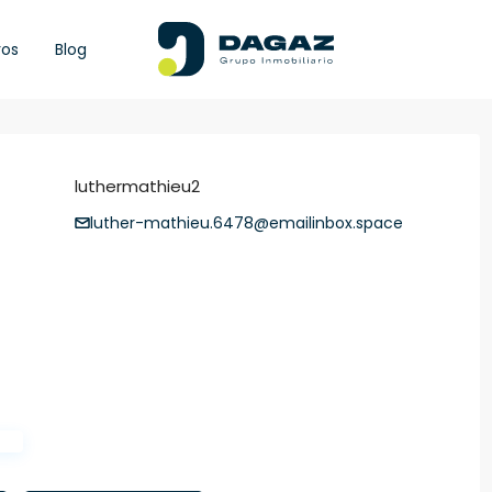
ros
Blog
luthermathieu2
luther-mathieu.6478@emailinbox.space