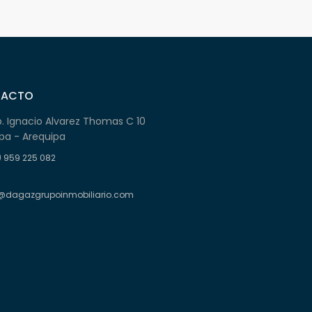
TACTO
b. Ignacio Alvarez Thomas C 10
pa - Arequipa
) 959 225 082
@dagazgrupoinmobiliario.com