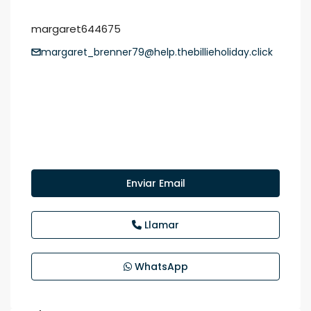
margaret644675
margaret_brenner79@help.thebillieholiday.click
Enviar Email
Llamar
WhatsApp