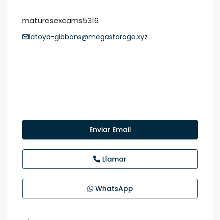
maturesexcams5316
latoya-gibbons@megastorage.xyz
Enviar Email
Llamar
WhatsApp