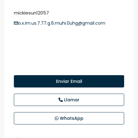
mickiesun12057
o.x.im.us.7.77.g.6.muhi.0uhg@gmail.com
Enviar Email
Llamar
WhatsApp