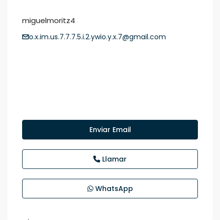
miguelmoritz4
o.x.im.us.7.7.7.5.i.2.ywio.y.x.7@gmail.com
Enviar Email
Llamar
WhatsApp