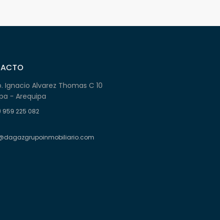
TACTO
b. Ignacio Alvarez Thomas C 10
pa - Arequipa
) 959 225 082
@dagazgrupoinmobiliario.com