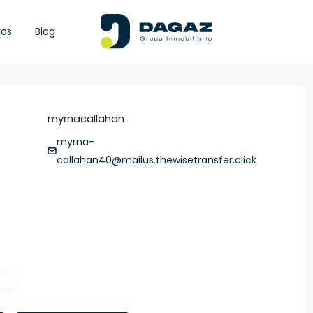
ros
Blog
myrnacallahan
myrna-
callahan40@mailus.thewisetransfer.click