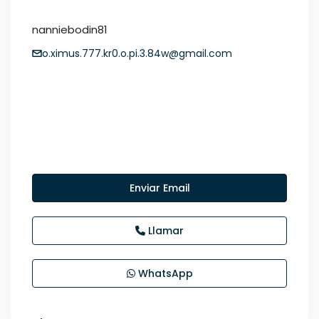
nanniebodin81
o.ximus.777.kr0.o.pi.3.84w@gmail.com
Enviar Email
Llamar
WhatsApp