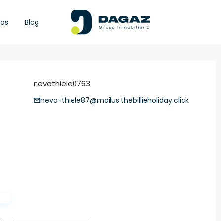
ros
Blog
nevathiele0763
neva-thiele87@mailus.thebillieholiday.click