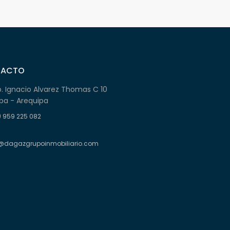
TACTO
b. Ignacio Alvarez Thomas C 10
pa - Arequipa
) 959 225 082
@dagazgrupoinmobiliario.com