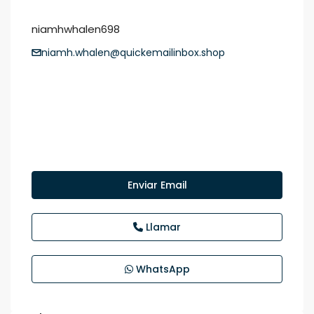
niamhwhalen698
niamh.whalen@quickemailinbox.shop
Enviar Email
Llamar
WhatsApp