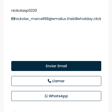
nickolasp0220
nickolas_marcell98@emailus.thebillieholiday.click
Enviar Email
Llamar
WhatsApp