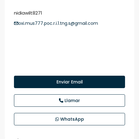
nidiawilt8271
oxi.mus777.poc.r.i.1.tng.s@gmail.com
Enviar Email
Llamar
WhatsApp