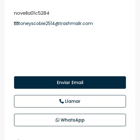
novella01c5284
toneyscobie2514@trashmailr.com
Enviar Email
Llamar
WhatsApp