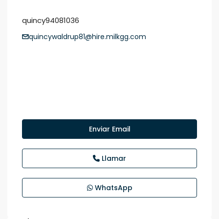
quincy94081036
quincywaldrup81@hire.milkgg.com
Enviar Email
Llamar
WhatsApp