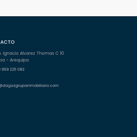
TACTO
b. Ignacio Alvarez Thomas C 10
pa - Arequipa
) 959 225 082
@dagazgrupoinmobiliario.com