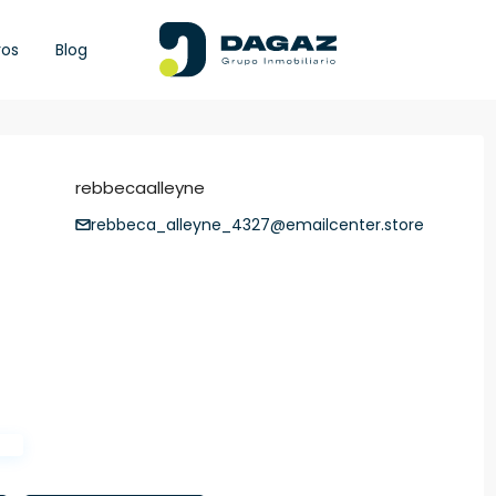
ros
Blog
rebbecaalleyne
rebbeca_alleyne_4327@emailcenter.store