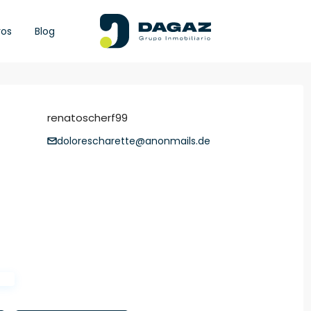
ros
Blog
renatoscherf99
dolorescharette@anonmails.de