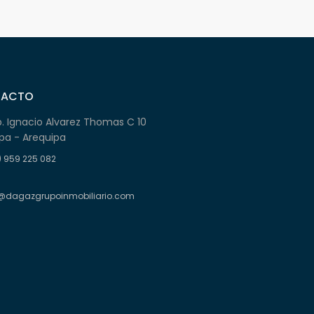
TACTO
b. Ignacio Alvarez Thomas C 10
pa - Arequipa
) 959 225 082
@dagazgrupoinmobiliario.com