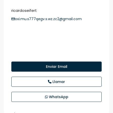
ricardoseifert
oxi.mu.s777qegv.s.wz.zc2@gmail.com
Enviar Email
Llamar
WhatsApp