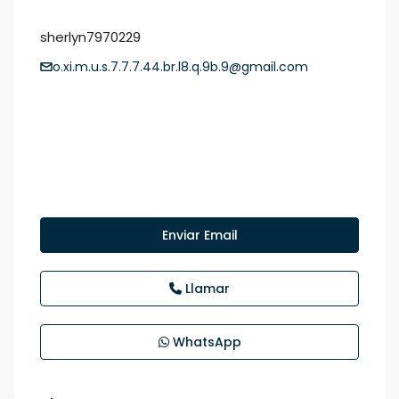
sherlyn7970229
o.xi.m.u.s.7.7.7.44.br.l8.q.9b.9@gmail.com
Enviar Email
Llamar
WhatsApp